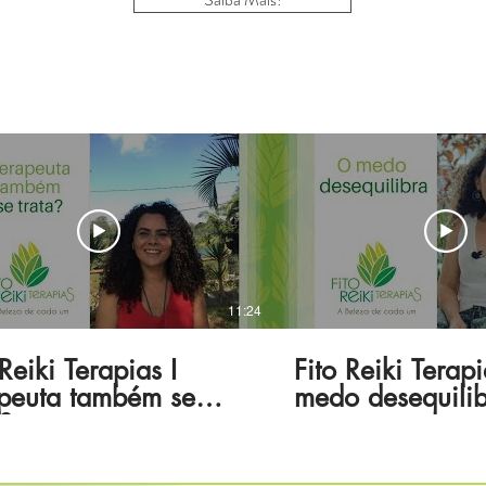
11:24
 Reiki Terapias I
Fito Reiki Terap
peuta também se
medo desequili
a?