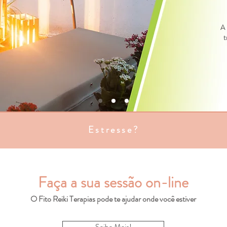
A 
t
Estresse?
Faça a sua sessão on-line
O Fito Reiki Terapias pode te ajudar onde você estiver
Saiba Mais!