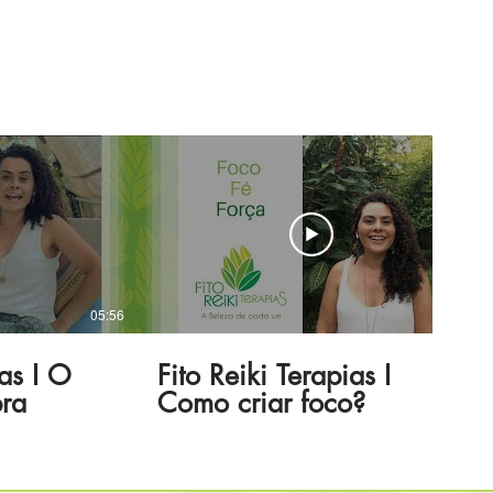
05:56
07:11
ias I O
Fito Reiki Terapias I
bra
Como criar foco?