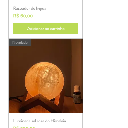
Raspador de lingua
Preço
R$ 60,00
Adicionar ao carrinho
Novidade
Luminaria sal rosa do Himalaia