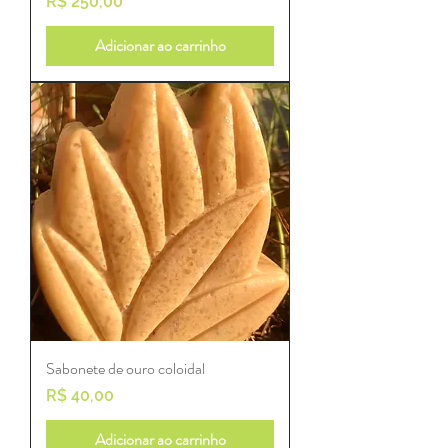
Preço
R$ 250,00
Adicionar ao carrinho
Sabonete de ouro coloidal
Preço
R$ 40,00
Adicionar ao carrinho