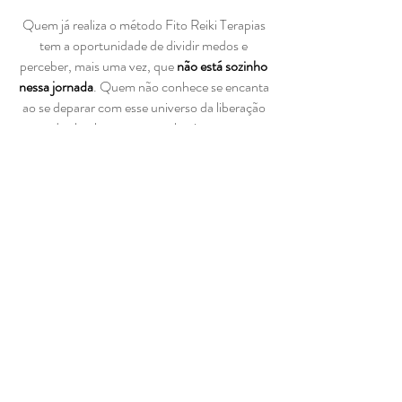
Quem já realiza o método Fito Reiki Terapias
tem a oportunidade de dividir medos e
perceber, mais uma vez, que
não está sozinho
nessa jornada
. Quem não conhece se encanta
ao se deparar com esse universo da liberação
de chackras e autoconhecimento.
Todas essas sensações são trazidas à tona
junto do contato com a natureza
que, em sua
sabedoria, auxilia seus integrantes nesse
grande momento de despertar.