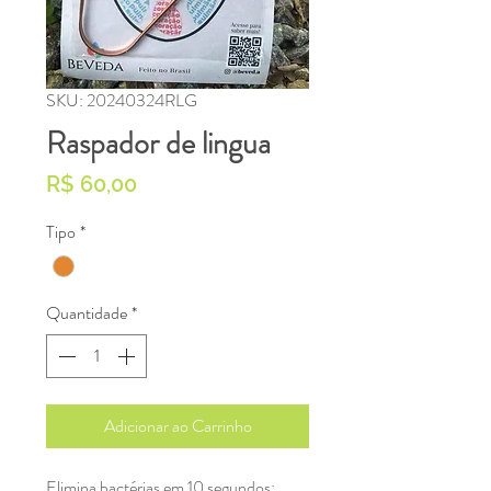
SKU: 20240324RLG
Raspador de lingua
Preço
R$ 60,00
Tipo
*
Quantidade
*
Adicionar ao Carrinho
Elimina bactérias em 10 segundos: