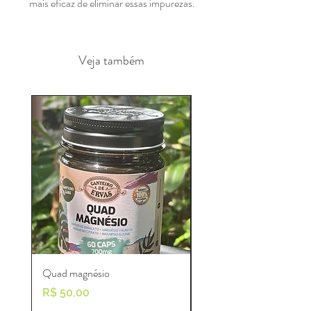
mais eficaz de eliminar essas impurezas.
Veja também
Quad magnésio
Ashwagandha
Preço
Preço
R$ 50,00
R$ 60,00