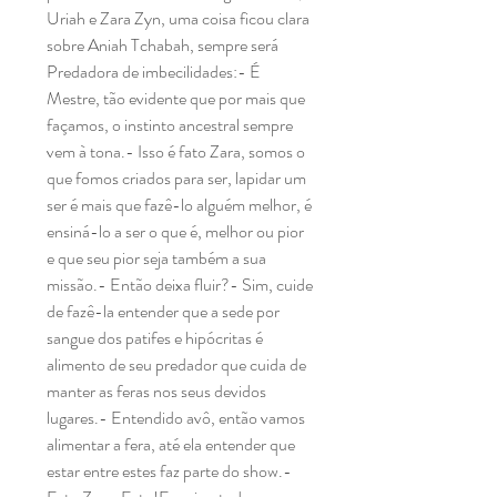
Uriah e Zara Zyn, uma coisa ficou clara 
sobre Aniah Tchabah, sempre será 
Predadora de imbecilidades:- É 
Mestre, tão evidente que por mais que 
façamos, o instinto ancestral sempre 
vem à tona.- Isso é fato Zara, somos o 
que fomos criados para ser, lapidar um 
ser é mais que fazê-lo alguém melhor, é 
ensiná-lo a ser o que é, melhor ou pior 
e que seu pior seja também a sua 
missão.- Então deixa fluir?- Sim, cuide 
de fazê-la entender que a sede por 
sangue dos patifes e hipócritas é 
alimento de seu predador que cuida de 
manter as feras nos seus devidos 
lugares.- Entendido avô, então vamos 
alimentar a fera, até ela entender que 
estar entre estes faz parte do show.- 