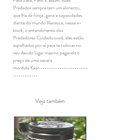
Fato Zara, Fato!E assim, todo 
Predador sempre tem um alimento, 
que lhe dá força, gana e capacidades 
diante do mundo.Renasce, nesse e-
book, o entendimento dos 
Predadores.Cuidado você, eles estão 
espalhados por aí para te colocar no 
seu devido lugar mesmo pagando o 
preço de uma severa 
mordida.Kaar••••••••••••••••••••••••••
•••••••••••••
Veja também
Fitoterapicos