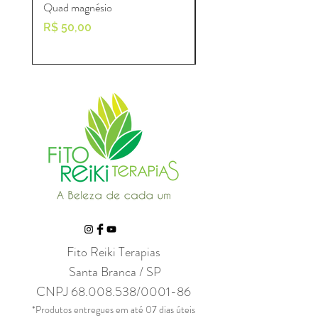
Quad magnésio
Ashwagandha
Preço
Preço
R$ 50,00
R$ 60,00
Fito Reiki Terapias
Santa Branca / SP
CNPJ
68.008.538
/0001-86
*Produtos entregues em até 07 dias úteis