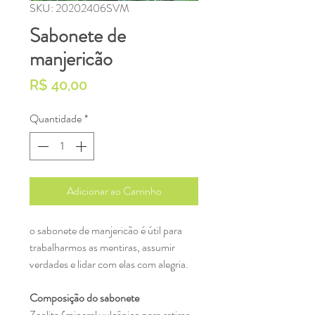
SKU: 20202406SVM
Sabonete de
manjericão
Preço
R$ 40,00
Quantidade
*
Adicionar ao Carrinho
o sabonete de manjericão é útil para
trabalharmos as mentiras, assumir
verdades e lidar com elas com alegria.
Composição do sabonete
Zeolita (mineral vulcânico para retirar