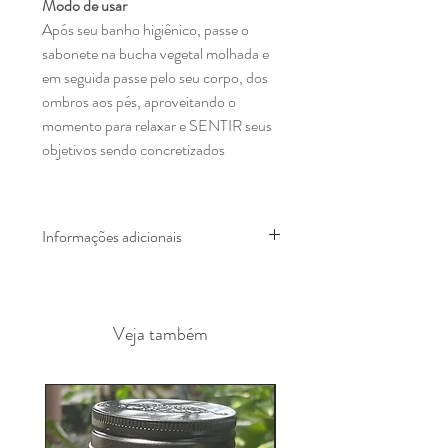
Modo de usar
Após seu banho higiênico, passe o
sabonete na bucha vegetal molhada e
em seguida passe pelo seu corpo, dos
ombros aos pés, aproveitando o
momento para relaxar e SENTIR seus
objetivos sendo concretizados
Informações adicionais
Todos os sabonetes são imantados
com Reiki (uma técnica de cura).
Produto 100% vegano, livre de testes
Veja também
em animais, sem lauril, sem parabeno.
Fitoterapicos