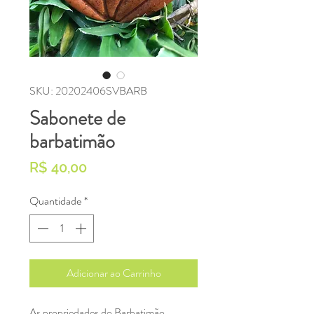
SKU: 20202406SVBARB
Sabonete de
barbatimão
Preço
R$ 40,00
Quantidade
*
Adicionar ao Carrinho
As propriedades do Barbatimão